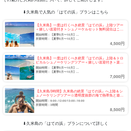
⬇︎久米島で人気の「はての浜」プランはこちら
【久米島】一度は行くべき絶景『はての浜』上陸ツアー
＜嬉しい送迎付き＞シュノーケルセット無料貸出はここ
だけ♪楽しみ方は自由自在☆（No.801）
開始時間：【夏季5月〜10月】
9:00〜12:00 / 14:00〜17:00
所要時間：【夏季5月〜10月】
4,500円
【冬季11月〜4月】
約3時間
9:00〜11:00 / 14:00〜16:00
【冬季11月〜4月】
約2時間
【久米島】一度は行くべき絶景『はての浜』上陸＆トロ
ピカルシュノーケリングツアー＜嬉しい送迎付き＞楽し
み方は自由自在♪（No.802）
開始時間：【夏季5月〜10月】
9:00〜12:00 / 14:00〜17:00
所要時間：【夏季5月〜10月】
7,000円
【冬季11月〜4月】
約3時間
9:00〜11:00 / 14:00〜16:00
【冬季11月〜4月】
約2時間
【久米島/3時間】久米島の絶景『はての浜』へ上陸＆シ
ュノーケリングツアー☆透明度抜群の海で熱帯魚と遊ぼ
う《5歳から参加OK・送迎付き》（No.840）
開始時間：9:00~12:00/13:00~16:00
所要時間：3時間
8,500円
⬇︎久米島の「はての浜」プランについて詳しく