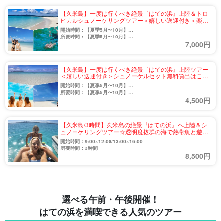
【久米島】一度は行くべき絶景『はての浜』上陸＆トロ
ピカルシュノーケリングツアー＜嬉しい送迎付き＞楽し
み方は自由自在♪（No.802）
開始時間：【夏季5月〜10月】
9:00〜12:00 / 14:00〜17:00
所要時間：【夏季5月〜10月】
7,000円
【冬季11月〜4月】
約3時間
9:00〜11:00 / 14:00〜16:00
【冬季11月〜4月】
約2時間
【久米島】一度は行くべき絶景『はての浜』上陸ツアー
＜嬉しい送迎付き＞シュノーケルセット無料貸出はここ
だけ♪楽しみ方は自由自在☆（No.801）
開始時間：【夏季5月〜10月】
9:00〜12:00 / 14:00〜17:00
所要時間：【夏季5月〜10月】
4,500円
【冬季11月〜4月】
約3時間
9:00〜11:00 / 14:00〜16:00
【冬季11月〜4月】
約2時間
【久米島/3時間】久米島の絶景『はての浜』へ上陸＆シ
ュノーケリングツアー☆透明度抜群の海で熱帯魚と遊ぼ
う《5歳から参加OK・送迎付き》（No.840）
開始時間：9:00~12:00/13:00~16:00
所要時間：3時間
8,500円
選べる午前・午後開催！
はての浜を満喫できる人気のツアー