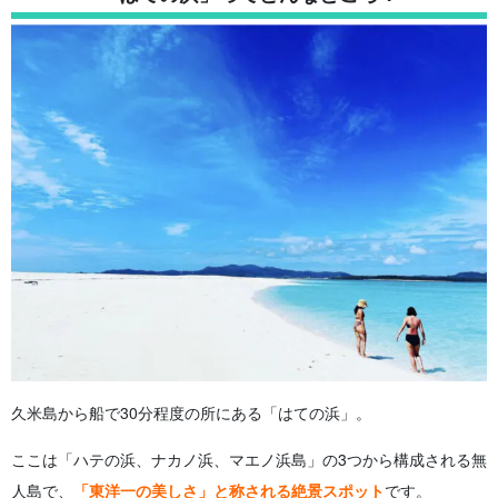
5.1.
貝殻拾い、サンゴ拾い
5.2.
ゆっくり過ごす
5.3.
マリンアクティビティ
6.
はての浜ツアーの選び方
7.
選べる午前・午後開催！ はての浜を満喫できる人気のツア
ー
7.1.
シュノーケリング
7.2.
上陸ツアー
8.
はての浜を訪れる際の注意点
8.1.
日焼け止め対策
8.2.
飲食の持参
8.3.
トイレ・シャワー事情
9.
離島観光にはレンタカーがおすすめ！ 久米島のレンタカー
は早めに予約しよう
10.
まとめ
久米島から船で30分程度の所にある「はての浜」。
ここは「ハテの浜、ナカノ浜、マエノ浜島」の3つから構成される無
人島で、
「東洋一の美しさ」と称される絶景スポット
です。