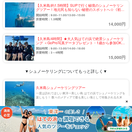
【久米島/約1.5時間】SUPで行く秘境のシュノーケリン
グツアー！地元民も知らない秘密のスポットへ☆《初心
者大歓迎・写真無料》（No.834）
開始時間：9:00~11:00/13:00~15:00
所要時間：1.5時間
14,000円
【久米島/4時間】★大人気はての浜で絶景シュノーケリ
ング ＜GoPro写真データプレゼント・1歳から参加OK・
手ぶらOK＞ ◎（No.837）
開始時間：9:00~13:00/14:00~18:00
所要時間：3～4時間
15,000円
▼
シュノーケリングについてもっと詳しく▼
久米島シュノーケリングツアー
一度は訪れてほしい東洋一美しい島 はての浜でシュノーケリングを
楽しもう！ 数々のメディアで最も美しい海として特集される久米
×
島。まるで天国のような「はての浜」や美しい白浜が特徴の「イー
フビーチ」でシュノーケリングを楽しみま […]
上陸ツアー