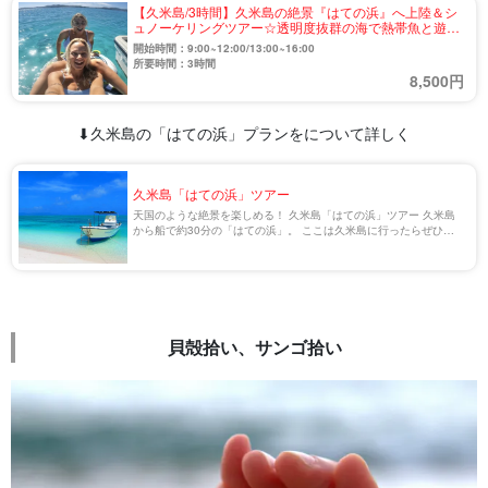
【久米島/3時間】久米島の絶景『はての浜』へ上陸＆シ
ュノーケリングツアー☆透明度抜群の海で熱帯魚と遊ぼ
う《5歳から参加OK・送迎付き》（No.840）
開始時間：9:00~12:00/13:00~16:00
所要時間：3時間
8,500円
⬇︎久米島の「はての浜」プランをについて詳しく
久米島「はての浜」ツアー
天国のような絶景を楽しめる！ 久米島「はての浜」ツアー 久米島
から船で約30分の「はての浜」。 ここは久米島に行ったらぜひ訪
れたい絶景スポットの1つで、「東洋一の美しさ」と称される、透
明感抜群の海に癒されることができます […]
貝殻拾い、サンゴ拾い