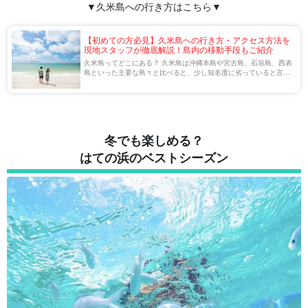
▼久米島への行き方はこちら▼
【初めての方必見】久米島への行き方・アクセス方法を
現地スタッフが徹底解説！島内の移動手段もご紹介
久米島ってどこにある？ 久米島は沖縄本島や宮古島、石垣島、西表
島といった主要な島々と比べると、少し知名度に劣っていると言え
るかもしれません。 沖縄県への観光に精通している人の中には、久
米島にばかり足を運ぶリピーターも数多 […]
冬でも楽しめる？
はての浜のベストシーズン