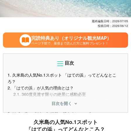
最終編集日時；
2026/07/05
投稿日時；
2026/06/12
完読特典あり（オリジナル観光MAP）
ページ下部で、最後まで読んだ方に無料プレゼント！
目次
1.
久米島の人気No.1スポット 「はての浜」ってどんなとこ
ろ？
2.
「はての浜」が人気の理由とは？
2.1.
360度見渡す限りの絶景に感動必至
2.2.
SNS映え間違いなし！ 時間ごとに色を変える美しさ
目次を開く
2.3.
様々なアクティビティ体験を楽しめる
3.
はての浜ってどこ？ 場所・行き方について
4.
冬でも楽しめる？ はての浜のベストシーズン
久米島の人気No.1スポット
5.
はての浜でおすすめの過ごし方
「はての浜」ってどんなところ？