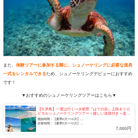
また、
体験ツアーに参加する際に、シュノーケリングに必要な道具
一式をレンタルできる
ため、シュノーケリングデビューにおすすめ
です！
▼
おすすめのシュノーケリングツアーはこちら▼
【久米島】一度は行くべき絶景『はての浜』上陸＆トロ
ピカルシュノーケリングツアー＜嬉しい送迎付き＞楽し
み方は自由自在♪（No.802）
開始時間：【夏季5月〜10月】
9:00〜12:00 / 14:00〜17:00
所要時間：【夏季5月〜10月】
7,000円
【冬季11月〜4月】
約3時間
9:00〜11:00 / 14:00〜16:00
【冬季11月〜4月】
約2時間