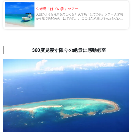
久米島「はての浜」ツアー
天国のような絶景を楽しめる！ 久米島「はての浜」ツアー 久米島
から船で約30分の「はての浜」。 ここは久米島に行ったらぜひ訪
れたい絶景スポットの1つで、「東洋一の美しさ」と称される、透
明感抜群の海に癒されることができます […]
360度見渡す限りの絶景に感動必至