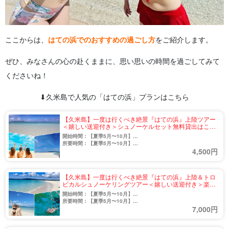
ここからは、
はての浜でのおすすめの過ごし方
をご紹介します。
ぜひ、みなさんの心の赴くままに、思い思いの時間を過ごしてみて
くださいね！
⬇︎久米島で人気の「はての浜」プランはこちら
【久米島】一度は行くべき絶景『はての浜』上陸ツアー
＜嬉しい送迎付き＞シュノーケルセット無料貸出はここ
だけ♪楽しみ方は自由自在☆（No.801）
開始時間：【夏季5月〜10月】
9:00〜12:00 / 14:00〜17:00
所要時間：【夏季5月〜10月】
4,500円
【冬季11月〜4月】
約3時間
9:00〜11:00 / 14:00〜16:00
【冬季11月〜4月】
約2時間
【久米島】一度は行くべき絶景『はての浜』上陸＆トロ
ピカルシュノーケリングツアー＜嬉しい送迎付き＞楽し
み方は自由自在♪（No.802）
開始時間：【夏季5月〜10月】
9:00〜12:00 / 14:00〜17:00
所要時間：【夏季5月〜10月】
7,000円
【冬季11月〜4月】
約3時間
9:00〜11:00 / 14:00〜16:00
【冬季11月〜4月】
約2時間