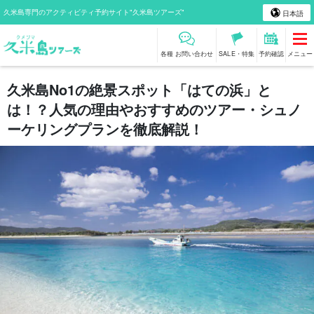
久米島専門のアクティビティ予約サイト"久米島ツアーズ"
日本語
各種 お問い合わせ
SALE・特集
予約確認
メニュー
久米島No1の絶景スポット「はての浜」と
は！？人気の理由やおすすめのツアー・シュノ
ーケリングプランを徹底解説！