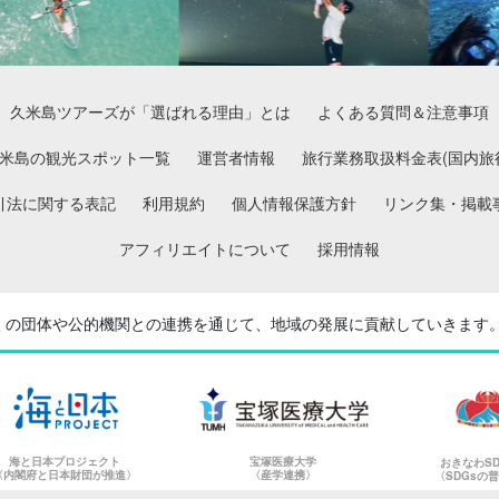
久米島ツアーズが「選ばれる理由」とは
よくある質問＆注意事項
米島の観光スポット一覧
運営者情報
旅行業務取扱料金表(国内旅
引法に関する表記
利用規約
個人情報保護方針
リンク集・掲載
アフィリエイトについて
採用情報
くの団体や公的機関との
連携を通じて、地域の発展に貢献していきます
海と日本プロジェクト
宝塚医療大学
おきなわS
〈内閣府と日本財団が推進〉
〈産学連携〉
〈SDGsの