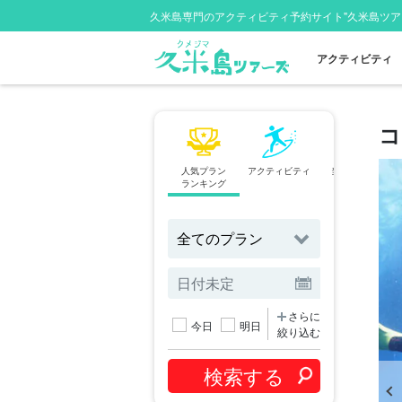
久米島専門のアクティビティ予約サイト"久米島ツア
アクティビティ
コ
人気プラン
アクティビティ
当日予約OK
ランキング
プラン
さらに
今日
明日
絞り込む