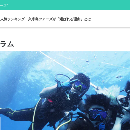
ーズ"
人気ランキング
久米島ツアーズが「選ばれる理由」とは
ラム
はての浜ツアー
レンタカー
星空フォト
奥武島ツアー
満車注意
ツアー