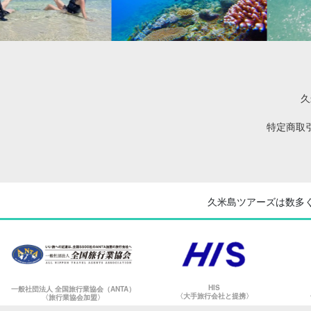
久
特定商取
久米島ツアーズは数多
HIS
一般社団法人 全国旅行業協会（ANTA）
〈大手旅行会社と提携〉
〈旅行業協会加盟〉