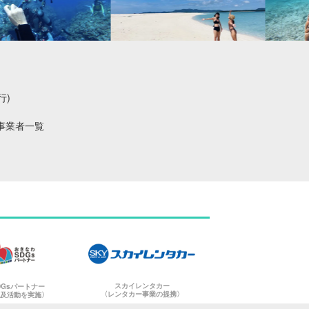
行)
事業者一覧
。
スカイレンタカー
DGsパートナー
〈レンタカー事業の提携〉
普及活動を実施〉