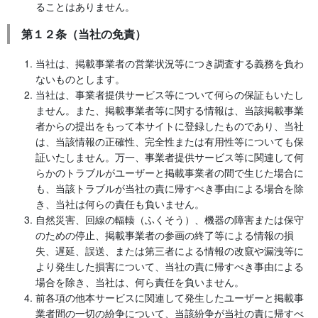
ることはありません。
第１２条（当社の免責）
当社は、掲載事業者の営業状況等につき調査する義務を負わ
ないものとします。
当社は、事業者提供サービス等について何らの保証もいたし
ません。また、掲載事業者等に関する情報は、当該掲載事業
者からの提出をもって本サイトに登録したものであり、当社
は、当該情報の正確性、完全性または有用性等についても保
証いたしません。万一、事業者提供サービス等に関連して何
らかのトラブルがユーザーと掲載事業者の間で生じた場合に
も、当該トラブルが当社の責に帰すべき事由による場合を除
き、当社は何らの責任も負いません。
自然災害、回線の輻輳（ふくそう）、機器の障害または保守
のための停止、掲載事業者の参画の終了等による情報の損
失、遅延、誤送、または第三者による情報の改竄や漏洩等に
より発生した損害について、当社の責に帰すべき事由による
場合を除き、当社は、何ら責任を負いません。
前各項の他本サービスに関連して発生したユーザーと掲載事
業者間の一切の紛争について、当該紛争が当社の責に帰すべ