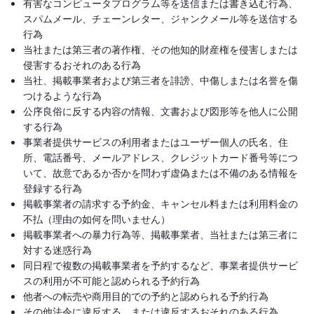
有害なコンピュータプログラム等を送信または書き込む行為、
スパムメール、チェーンレター、ジャンクメール等を送信する
行為
当社または第三者の著作権、その他知的財産権を侵害しまたは
侵害するおそれのある行為
当社、掲載事業者および第三者を誹謗、中傷しまたは名誉を傷
つけるような行為
公序良俗に反する内容の情報、文書および図形等を他人に公開
する行為
事業者提供サービスの利用者またはユーザー個人の氏名、住
所、電話番号、メールアドレス、クレジットカード番号等につ
いて、故意であるか否かを問わず虚偽または不備のある情報を
登録する行為
掲載事業者の請求する予約金、キャンセル料または利用料金の
不払（理由の如何を問いません）
掲載事業者への暴力行為等、掲載事業者、当社または第三者に
対する迷惑行為
同日程で複数の掲載事業者を予約するなど、事業者提供サービ
スの利用が不可能と認められる予約行為
他者への転売や商用目的での予約と認められる予約行為
その他法令に違反する、または違反するおそれのある行為