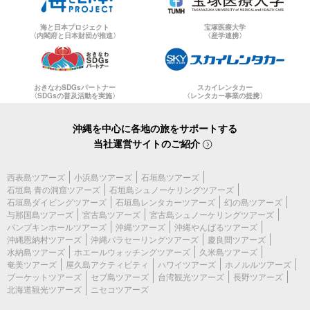
海と日本プロジェクト
宝塚医療大学
〈内閣府と日本財団が推進〉
〈産学連携〉
おきなわSDGsパートナー
スカイレンタカー
〈SDGsの普及活動を実施〉
〈レンタカー事業の提携〉
沖縄を中心に各地の旅をサポートする
当社運営サイトのご紹介
西表島ツアーズ
小浜島ツアーズ
石垣島ツアーズ
石垣島 青の洞窟ツアーズ
石垣島シュノーケリングツアーズ
石垣島ダイビングツアーズ
石垣島レンタカーツアーズ
幻の島ツアーズ
与那国島ツアーズ
宮古島ツアーズ
宮古島シュノーケリングツアーズ
パンプキンホールツアーズ
沖縄ツアーズ
沖縄やんばるツアーズ
沖縄恩納村ツアーズ
沖縄パラセーリングツアーズ
慶良間ツアーズ
水納島ツアーズ
ホエールウォッチングツアーズ
久米島ツアーズ
奄美ツアーズ
屋久島アクティビティ
ハワイツアーズ
ホノルルツアーズ
プーケットツアーズ
セブ島ツアーズ
台湾観光ツアーズ
長野ツアーズ
北海道観光ツアーズ
ニセコツアーズ