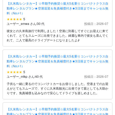
【久米島/レンタカー】☆早期予約推奨☆最大5名乗りコンパクトクラス自
動車レンタルプラン★空港送迎＆免責補償付き★3日前までキャンセル無
料（No.r-1）
5
ユーザー_emwa さん
/
30 代
投稿日：2026-07
彼女との久米島旅行で利用しました！空港に到着してすぐにお迎えに来て
くれて、とてもスムーズに出発できました。綺麗な車内で彼女も喜んでく
れて、二人で最高のドライブデートになりましたよ♪
【久米島/レンタカー】☆早期予約推奨☆最大5名乗りコンパクトクラス自
動車レンタルプラン★空港送迎＆免責補償付き★3日前までキャンセル無
料（No.r-1）
5
ユーザー_mtkp さん
/
40 代
投稿日：2026-07
子供も一緒に乗るのでコンパクトカーをお借りしました。空港までのお迎
えがとてもスムーズで、すぐに久米島観光に出発できて親としても大助か
りです。免責補償も込みなので安心してドライブを楽しめました。
【久米島/レンタカー】☆早期予約推奨☆最大5名乗りコンパクトクラス自
動車レンタルプラン★空港送迎＆免責補償付き★3日前までキャンセル無