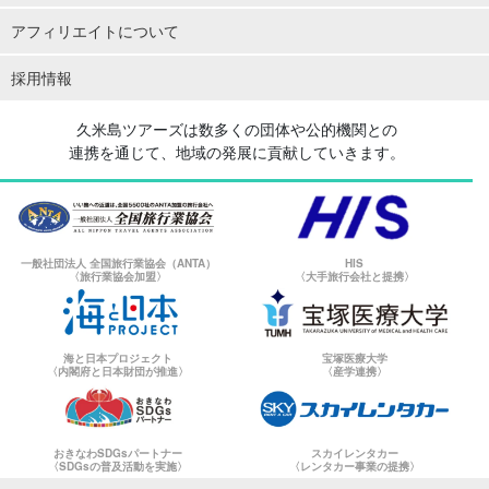
アフィリエイトについて
採用情報
久米島ツアーズは数多くの団体や公的機関との
連携を通じて、地域の発展に貢献していきます。
一般社団法人 全国旅行業協会（ANTA）
HIS
〈旅行業協会加盟〉
〈大手旅行会社と提携〉
海と日本プロジェクト
宝塚医療大学
〈内閣府と日本財団が推進〉
〈産学連携〉
おきなわSDGsパートナー
スカイレンタカー
〈SDGsの普及活動を実施〉
〈レンタカー事業の提携〉