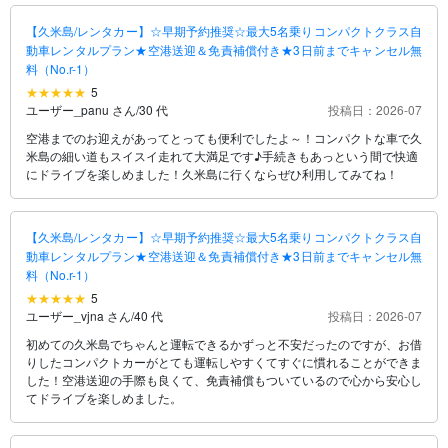
【久米島/レンタカー】☆早期予約推奨☆最大5名乗りコンパクトクラス自
動車レンタルプラン★空港送迎＆免責補償付き★3日前までキャンセル無
料（No.r-1）
5
ユーザー_panu さん
/
30 代
投稿日：2026-07
空港までのお迎えがあってとっても便利でしたよ～！コンパクトな車で久
米島の細い道もスイスイ走れて大満足です♪手続きもあっという間で快適
にドライブを楽しめました！久米島に行くならぜひ利用してみてね！
【久米島/レンタカー】☆早期予約推奨☆最大5名乗りコンパクトクラス自
動車レンタルプラン★空港送迎＆免責補償付き★3日前までキャンセル無
料（No.r-1）
5
ユーザー_vjna さん
/
40 代
投稿日：2026-07
初めての久米島でちゃんと運転できるかずっと不安だったのですが、お借
りしたコンパクトカーがとても運転しやすくてすぐに慣れることができま
した！空港送迎の手際も良くて、免責補償もついているので心から安心し
てドライブを楽しめました。