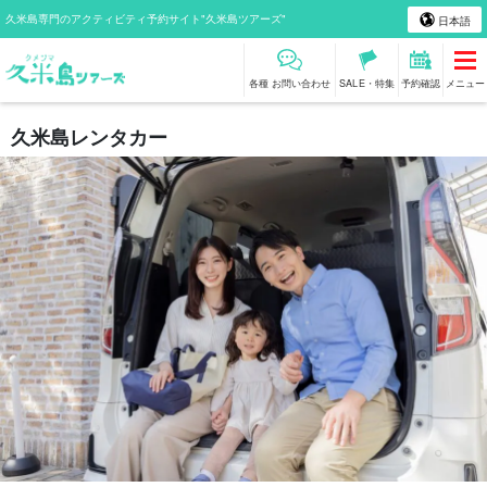
久米島専門のアクティビティ予約サイト"久米島ツアーズ"
日本語
各種 お問い合わせ
SALE・特集
予約確認
メニュー
久米島レンタカー