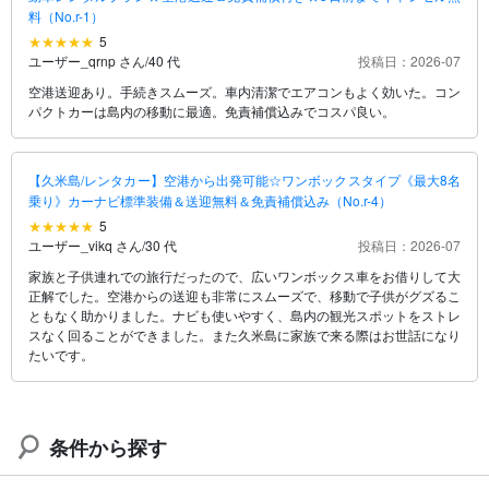
料（No.r-1）
5
ユーザー_qrnp さん
/
40 代
投稿日：2026-07
空港送迎あり。手続きスムーズ。車内清潔でエアコンもよく効いた。コン
パクトカーは島内の移動に最適。免責補償込みでコスパ良い。
【久米島/レンタカー】空港から出発可能☆ワンボックスタイプ《最大8名
乗り》カーナビ標準装備＆送迎無料＆免責補償込み（No.r-4）
5
ユーザー_vikq さん
/
30 代
投稿日：2026-07
家族と子供連れでの旅行だったので、広いワンボックス車をお借りして大
正解でした。空港からの送迎も非常にスムーズで、移動で子供がグズるこ
ともなく助かりました。ナビも使いやすく、島内の観光スポットをストレ
スなく回ることができました。また久米島に家族で来る際はお世話になり
たいです。
条件から探す