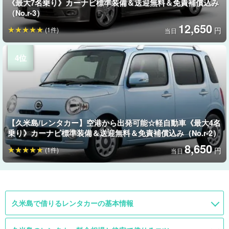
《最大7名乗り》カーナビ標準装備＆送迎無料＆免責補償込み
（No.r-3）
12,650
(1件)
円
当日
【久米島/レンタカー】空港から出発可能☆軽自動車《最大4名
乗り》カーナビ標準装備＆送迎無料＆免責補償込み（No.r-2）
8,650
(1件)
円
当日
久米島で借りるレンタカーの基本情報