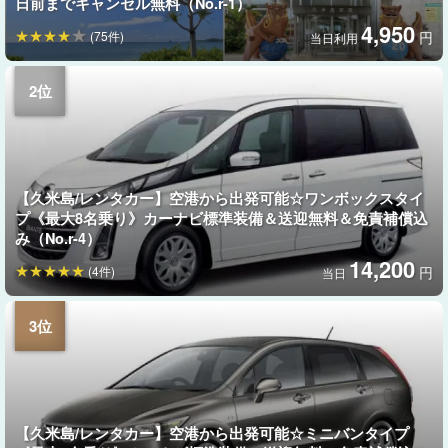
日前までキャンセル無料（No.r-1）
4,950
(75件)
円
当日利用
【久米島/レンタカー】空港から出発可能☆ワンボックスタイ
プ《最大8名乗り》カーナビ標準装備＆送迎無料＆免責補償込
み（No.r-4）
14,200
(4件)
円
当日
【久米島/レンタカー】空港から出発可能☆ミニバンタイプ