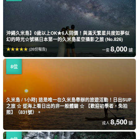
沖繩久米島】0歲以上OK★6人同價！與滿天繁星共度如夢似
幻的時光☆號稱日本第一的久米島星空攝影之旅 (No.826)
8,000
(26份報告)
鑢
一套
久米島 / 1小時] 這是唯一在久米島舉辦的旅遊活動！日出SUP
之旅 ☆ 從海上看日出的非一般體驗 ☆ 【歡迎初學者・免拍
照】（831號）。
8,500
鑢
成人