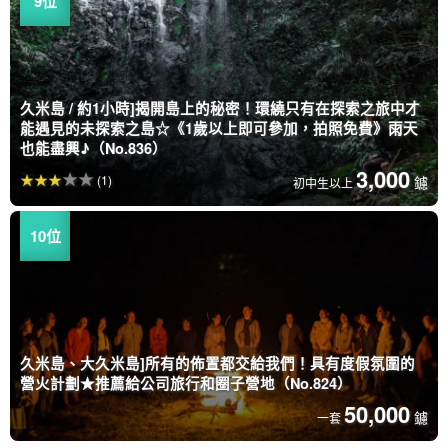
久米島 / 約1小時]揭開島上的秘密！環繞只有在探索之旅中才
能遇見的未探索之島☆《1歲以上即可參加，拍照免費》雨天
也能盡興♪（No.836）
3,000
(1)
鑢
初中生以上
久米島、大久米島]所有的佈置都交給我們！具有度假氛圍的
營火計劃★推薦給公司旅行和圈子營地（No.824）
50,000
鑢
一套