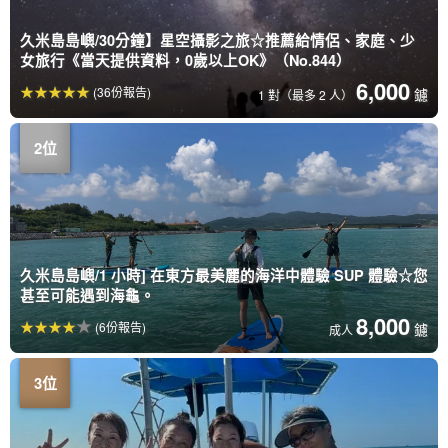
久米島島嶼/30分鐘】星空攝影之旅☆推薦給情侶、家庭、少
女旅行《當天提供資料，0歲以上OK》（No.844）
6,000
(36份報告)
鑢
1 對（最多 2 人）
久米島島嶼/1 小時] 在東方最美麗的海洋中體驗 SUP 體驗☆您
甚至可能遇到海龜。
8,000
(6份報告)
鑢
成人