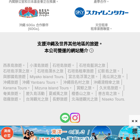
內閣辦公室和日本基金會正在推廣。
產學合作。
沖繩 SDGs 合作夥伴
天空租車
[SDGs].
租車業務聯盟。
支援沖繩及世界其他地區的旅遊。
本公司營運的網站簡介
西表島旅遊。
小濱島旅遊
石垣島旅遊。
石垣島藍洞之旅
石垣島浮潛之旅。
石垣島潛水之旅
石垣島租車旅遊
幻影島之旅。
與那國島旅遊
Miyako Island Tours.
宮古島浮潛之旅。
南瓜洞之旅。
沖繩旅遊
沖繩 Yanbaru Tours。
沖繩翁名村之旅
沖繩滑翔傘之旅
Kerama Tours。
Mizuna Island Tours。
賞鯨之旅。
久米島旅遊。
奄美旅遊。
屋久島活動
夏威夷之旅
檀香山之旅。
普吉島之旅。
宿霧旅遊。
台灣觀光之旅
長野旅遊
北海道觀光之旅
Niseko Tours.
××
標
(c) 2026 Kumejima Tours 保留所有權利。.