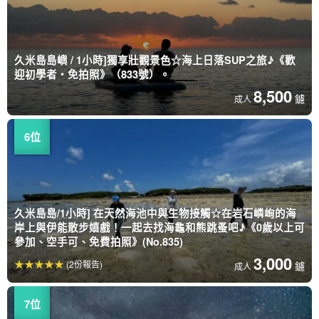
久米島島嶼 / 1小時]獨享壯觀景色☆海上日落SUP之旅♪《歡
迎初學者・免拍照》（833號）。
8,500
鑢
成人
久米島島/1小時] 在天然海池中與生物接觸☆在岩石嶙峋的海
岸上與伊能散步嬉戲！一起去找海龜和熊跳蚤吧♪《0歲以上可
參加、空手可、免費拍照》(No.835)
3,000
(2份報告)
鑢
成人