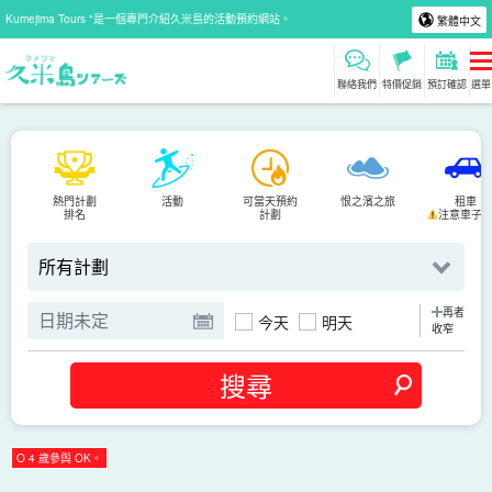
Kumejima Tours "是一個專門介紹久米島的活動預約網站。
繁體中文
聯絡我們
特價促銷
預訂確認
選單
熱門計劃
活動
可當天預約
恨之濱之旅
租車
排名
計劃
注意車子
再者
今天
明天
收窄
O 4 歲參與 OK。