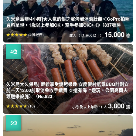
久米島島嶼/4小時]★人氣的恨之濱海灘浮潛壯觀＜GoPro拍照
資料呈現，1歲以上參加OK，空手參加OK＞ ◎（837號房
15,000
(4份報告)
鑢
成人（13 歲及以上）
久米島大久保島] 輕鬆享受燒烤樂趣 ☆度假村氣氛BBQ計劃☆
前一天12:00前取消免收手續費 ☆還有海上遊玩、公園高爾夫
等遊樂設施）（No.823
3,800
(10)
鑢
小學及以上年齡 / 1 人