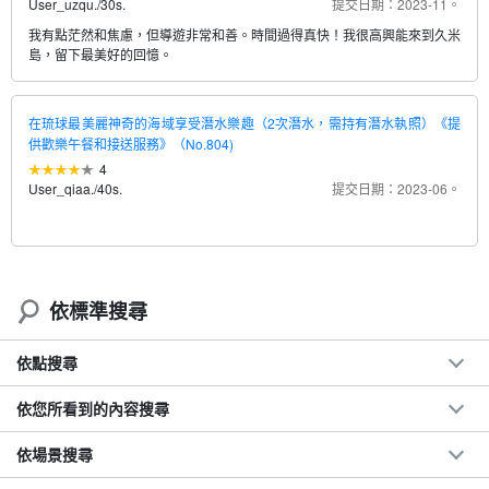
User_uzqu.
/
30s.
提交日期：2023-11。
我有點茫然和焦慮，但導遊非常和善。時間過得真快！我很高興能來到久米
島，留下最美好的回憶。
在琉球最美麗神奇的海域享受潛水樂趣（2次潛水，需持有潛水執照）《提
供歡樂午餐和接送服務》（No.804)
4
User_qiaa.
/
40s.
提交日期：2023-06。
依標準搜尋
依點搜尋
依您所看到的內容搜尋
依場景搜尋