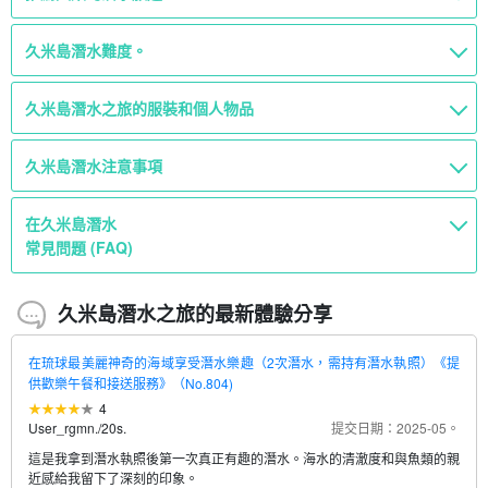
久米島潛水難度。
久米島潛水之旅的服裝和個人物品
久米島潛水注意事項
在久米島潛水
常見問題 (FAQ)
久米島潛水之旅的最新體驗分享
在琉球最美麗神奇的海域享受潛水樂趣（2次潛水，需持有潛水執照）《提
供歡樂午餐和接送服務》（No.804)
4
User_rgmn.
/
20s.
提交日期：2025-05。
這是我拿到潛水執照後第一次真正有趣的潛水。海水的清澈度和與魚類的親
近感給我留下了深刻的印象。