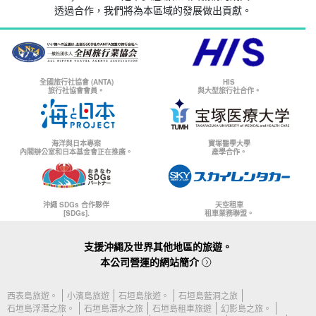
透過合作，我們將為本區域的發展做出貢獻。
全國旅行社協會 (ANTA)
HIS
旅行社協會會員。
與大型旅行社合作。
海洋與日本專案
寶塚醫學大學
內閣辦公室和日本基金會正在推廣。
產學合作。
沖繩 SDGs 合作夥伴
天空租車
[SDGs].
租車業務聯盟。
支援沖繩及世界其他地區的旅遊。
本公司營運的網站簡介
西表島旅遊。
小濱島旅遊
石垣島旅遊。
石垣島藍洞之旅
石垣島浮潛之旅。
石垣島潛水之旅
石垣島租車旅遊
幻影島之旅。