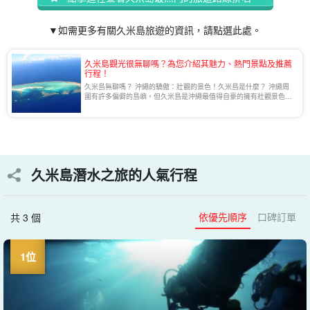
▼如需更多有關久米島旅遊的資訊，請點選此處。
久米島觀光很無聊嗎？為您介紹其魅力、熱門景點及推薦
行程！
久米島無聊嗎？ 沖繩的驕傲：壯觀的景色！久米島是什麼？ 沖繩周
圍有許多偏僻的島嶼，但久米島是沖繩最值得自豪的擁有壯觀景色的
島嶼。 久米島距離那霸只有 30 分鐘的飛行航程，因此前往久米島非
常方便。 搜尋久米島時，您會發現 [...].
久米島潛水之旅的人氣行程
依優先順序
口碑訂單
共 3 個