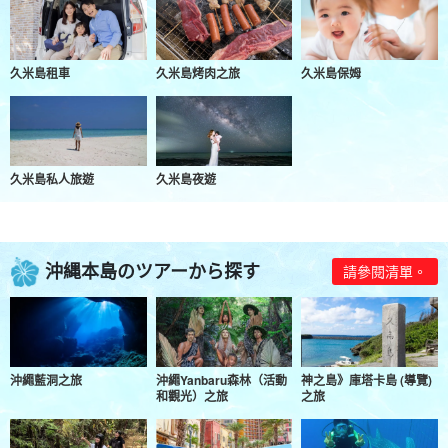
久米島租車
久米島烤肉之旅
久米島保姆
久米島私人旅遊
久米島夜遊
沖縄本島のツアーから探す
請參閱清單。
沖繩藍洞之旅
沖繩Yanbaru森林（活動
神之島》庫塔卡島 (導覽)
和觀光）之旅
之旅