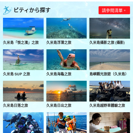
ビティから探す
請參閱清單。
久米島「恨之濱」之旅
久米島浮潛之旅
久米島攝影之旅 (攝影)
久米島 SUP 之旅
久米島海龜之旅
島嶼觀光旅遊（久米島）
久米島日落之旅
久米島日出之旅
久米島越野車體驗之旅