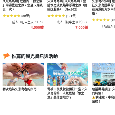
久米島島嶼] 壯觀的 「恨之濱
久米島島嶼] 久米島島嶼：登
久米島/3小時] 
」海灘登陸之旅，您至少應該
陸恨之濱及熱帶浮潛之旅（附
往久米島壯觀的
去一次。
接送服務）（No.802）
在清澈的海水中
戲。
(89筆)
(101筆)
(4
成人（初中生以上）/。
成人（初中生以上）/。
1 名成人 
4,500
鑢
7,000
鑢
推薦的觀光資訊與活動
初次造訪久米島者的指南！
電視。很快就被預訂一空？久
包括機場接送] 
米島的第一人氣景點「恨之
門特價！
濱」是什麼地方？
請注意，車廂
預約！