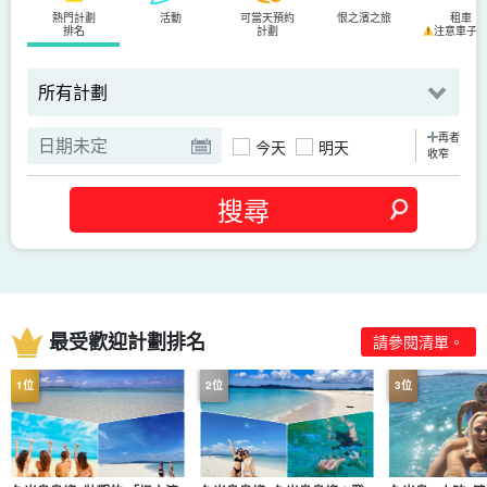
熱門計劃
活動
可當天預約
恨之濱之旅
租車
排名
計劃
注意車子
再者
今天
明天
收窄
最受歡迎計劃排名
請參閱清單。