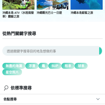
沖繩本島 ATV（水陸兩棲
沖繩觀光巴士一日遊
沖繩本島鯨鯊之旅
車）體驗之旅
從熱門關鍵字搜尋
無盡的海灘
浮潛
鼂
SUP
租車
球車
星空照片
依標準搜尋
依點搜尋