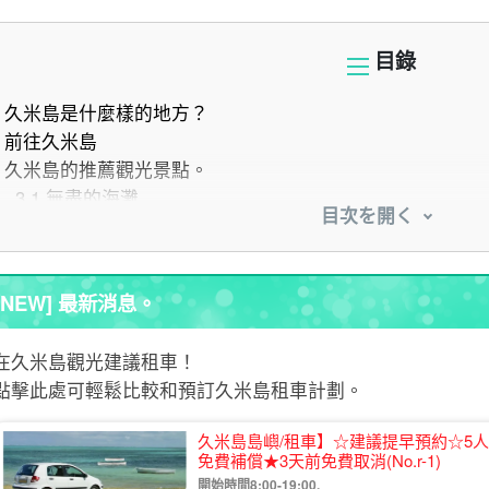
目錄
久米島是什麼樣的地方？
前往久米島
久米島的推薦觀光景點。
3.1
無盡的海灘
目次を開く
3.2
Miepgar.
3.3
榻榻米石
3.4
上江城遺址
[NEW] 最新消息。
3.5
薄片海灘（例如：洗淨後曬乾在碟子上）
3.6
eef 海灘
在久米島觀光建議租車！
3.7
Arra 海灘
點擊此處可輕鬆比較和預訂久米島租車計劃。
3.8
HIYATA BANTA
3.9
日本白松
久米島島嶼/租車】☆建議提早預約☆5
3.10
久米島螢火蟲博物館
免費補償★3天前免費取消(No.r-1)
3.11
久米島海龜博物館
開始時間8:00-19:00.