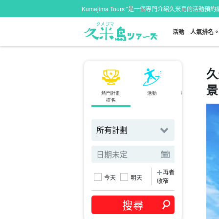
Kumejima Tours "是一個專門介紹久米島的活動預
活動
人氣排名
久
景
熱門計劃
活動
可當天預約
排名
計劃
再者
今天
明天
收窄