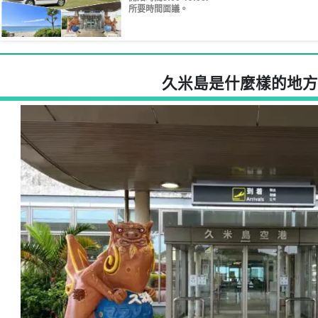
所要時間面議。
3.12
Uimarukan, Kumejima Tsumugi no Sato
3.13
奧竹島
3.14
熱帶魚屋
3.15
真謝的楚拉福木
久米島是什麼樣的地方
3.16
兼城港
3.17
久米島的久米仙（泡盛酒造所）
3.18
米島酒造
3.19
久米島礁（潛水點）
3.20
達摩山園區
久米島上的推薦活動
4.1
浮潛
4.2
潛水
4.3
恨之浜登陸之旅
4.4
錯誤經驗
如何在久米島遊覽
5.1
租車
5.2
城巴