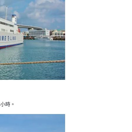
。
 小時。