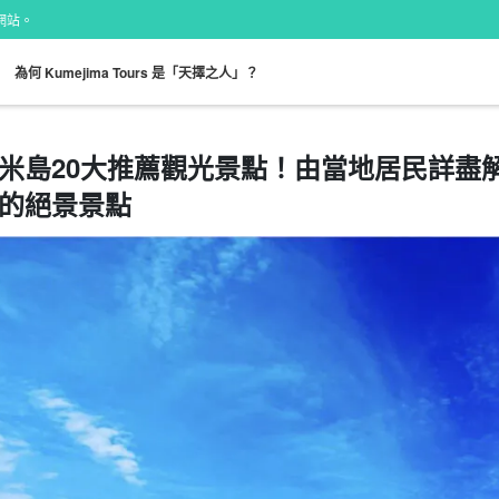
約網站。
。
為何 Kumejima Tours 是「天擇之人」？
米島20大推薦觀光景點！由當地居民詳盡
的絕景景點
恨之濱之旅
租車
星空照片
大久保島之旅
注意車子已滿
遊覽