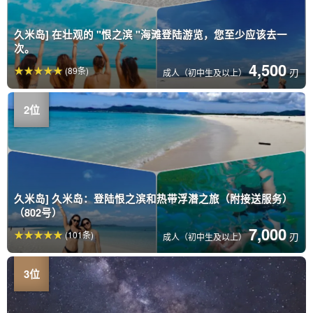
久米岛] 在壮观的 "恨之滨 "海滩登陆游览，您至少应该去一
次。
4,500
(89条)
刃
成人（初中生及以上）
久米岛] 久米岛：登陆恨之滨和热带浮潜之旅（附接送服务）
（802号）
7,000
(101条)
刃
成人（初中生及以上）