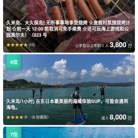
久米岛、大久保岛] 无所事事地享受烧烤 ☆度假村氛围烧烤计
划 ☆前一天 12:00 前取消可免手续费 ☆还可玩海上游戏和公
园高尔夫）（823 号
3,800
(10)
刃
小学及以上年龄/1 人
久米岛/1小时] 在东日本最美丽的海域体验SUP，可能会遇到
海龟。
8,000
（6 份报告）
刃
成人