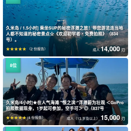
久米岛 / 1.5小时] 乘坐SUP的秘密浮潜之旅！带您游览连当地
人都不知道的秘密景点☆《欢迎初学者・免费拍照》（834
号）。
14,000
（2 份报告）
刃
成人
久米岛/4小时]★在人气海滩 "恨之滨 "浮潜蔚为壮观 ＜GoPro
拍照数据现身，1岁起可参加，空手可＞ ◎（837号
15,000
(4 份报告）
刃
成人（13 岁及以上）