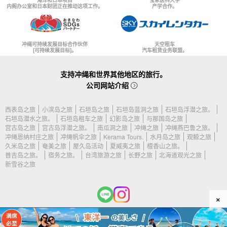
海洋和日本项目
宝冢医科大学
内阁办公室和日本财团正在推动这项工作。
产学合作。
冲绳可持续发展目标合作伙伴
天空租车
[可持续发展目标]。
汽车租赁业务联盟。
支持冲绳和世界其他地区的旅行。
公司网站介绍
西表岛之旅
小滨岛之旅
石垣岛之旅
石垣岛蓝洞之旅
石垣岛浮潜之旅。
石垣岛潜水之旅。
石垣岛租车之旅
幻影岛之旅
与那国岛之旅
宫古岛之旅
宫古岛浮潜之旅。
南瓜洞之旅
冲绳之旅
冲绳燕巴鲁之旅。
冲绳恩纳村庄之旅
冲绳帆伞之旅
Kerama Tours.
水月岛之旅
观鲸之旅
久米岛之旅
奄美之旅
屋久岛活动
夏威夷之旅
檀香山之旅。
普吉岛之旅。
宿务之旅。
台湾旅游之旅
长野之旅
北海道观光之旅
新雪谷之旅
×
(c) 2026 久米岛旅游公司版权所有。.