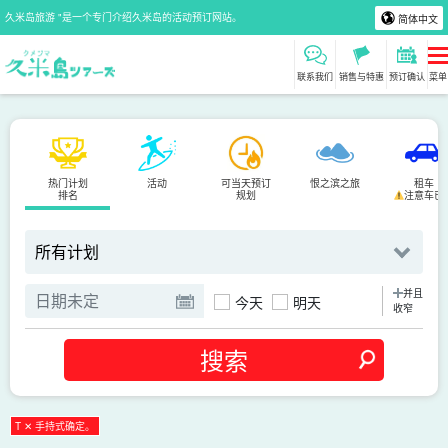
久米岛旅游 "是一个专门介绍久米岛的活动预订网站。
简体中文
联系我们
销售与特惠
预订确认
菜单
热门计划
活动
可当天预订
恨之滨之旅
租车
排名
规划
注意车已
并且
今天
明天
收窄
T ✕ 手持式确定。