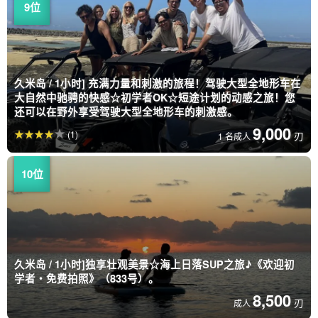
久米岛 / 1小时] 充满力量和刺激的旅程！驾驶大型全地形车在
大自然中驰骋的快感☆初学者OK☆短途计划的动感之旅！您
还可以在野外享受驾驶大型全地形车的刺激感。
9,000
(1)
刃
1 名成人
久米岛 / 1小时]独享壮观美景☆海上日落SUP之旅♪《欢迎初
学者・免费拍照》（833号）。
8,500
刃
成人