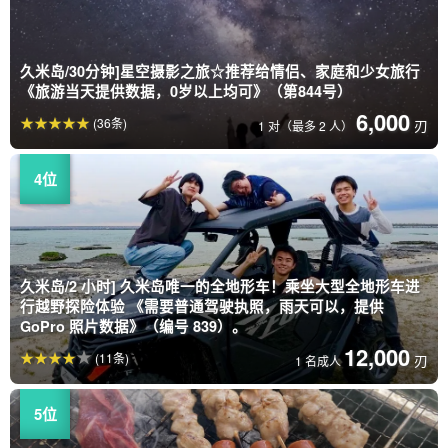
久米岛/30分钟]星空摄影之旅☆推荐给情侣、家庭和少女旅行
《旅游当天提供数据，0岁以上均可》（第844号）
6,000
(36条)
刃
1 对（最多 2 人）
久米岛/2 小时] 久米岛唯一的全地形车！乘坐大型全地形车进
行越野探险体验 《需要普通驾驶执照，雨天可以，提供
GoPro 照片数据》（编号 839）。
12,000
(11条)
刃
1 名成人