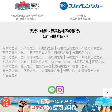
冲绳可持续发展目标合作伙伴
天空租车
[可持续发展目标]。
汽车租赁业务联盟。
支持冲绳和世界其他地区的旅行。
公司网站介绍
西表岛之旅
小滨岛之旅
石垣岛之旅
石垣岛蓝洞之旅
石垣岛浮潜之旅。
石垣岛潜水之旅。
石垣岛租车之旅
幻影岛之旅
与那国岛之旅
宫古岛之旅
宫古岛浮潜之旅。
南瓜洞之旅
冲绳之旅
冲绳燕巴鲁之旅。
冲绳恩纳村庄之旅
冲绳帆伞之旅
Kerama Tours.
水月岛之旅
观鲸之旅
久米岛之旅
奄美之旅
屋久岛活动
夏威夷之旅
檀香山之旅。
普吉岛之旅。
宿务之旅。
台湾旅游之旅
长野之旅
北海道观光之旅
新雪谷之旅
×
(c) 2026 久米岛旅游公司版权所有。.