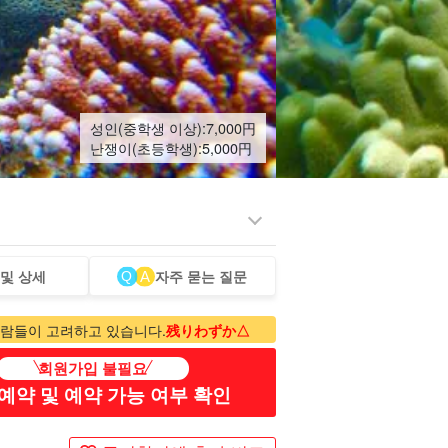
성인(중학생 이상):
7,000
円
난쟁이(초등학생):
5,000
円
 및 상세
자주 묻는 질문
람들이 고려하고 있습니다.
残りわずか△
회원가입 불필요
예약 및 예약 가능 여부 확인