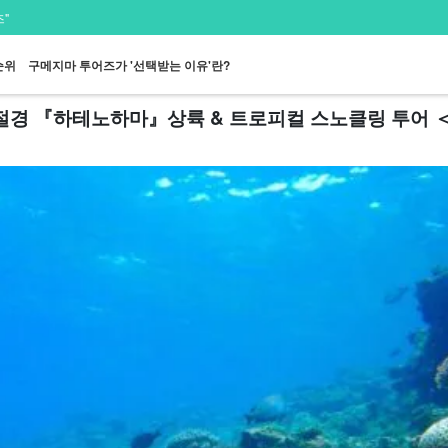
"
순위
구메지마 투어즈가 '선택받는 이유'란?
절경 『하테노하마』상륙 & 트로피컬 스노클링 투어 