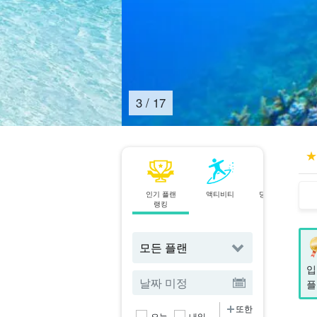
4
/
17
인기 플랜
액티비티
당일 예약 OK
랭킹
플랜
입
플
또한
오늘
내일