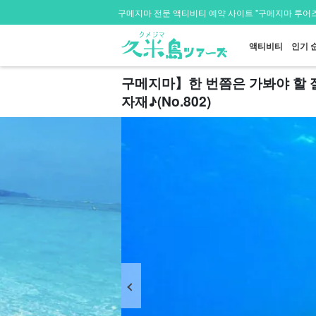
구메지마 전문 액티비티 예약 사이트 "구메지마 투어즈
액티비티
인기 
구메지마】한 번쯤은 가봐야 할 
자재♪(No.802)