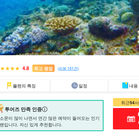
4.8
최고 평점
(
리뷰 101건
)
플랜의 특징
일정
내용
하테노하마 투어
렌터카
별빛 사진
오쿠무시마 투어
만차 주의
투어
최근
54
사
투어즈 만족 인증
소문이 많이 나면서 연간 많은 예약이 들어오는 인기
랜입니다. 자신 있게 추천합니다.