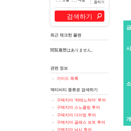
좁히기
최근 체크한 플랜
閲覧履歴はありません。
관련 정보
가이드 목록
액티비티 종류로 검색하기
구메지마 '하테노하마' 투어
구메지마 스노클링 투어
구메지마 다이빙 투어
개
구메지마 글래스 보트 투어
구메지마 낚시 투어