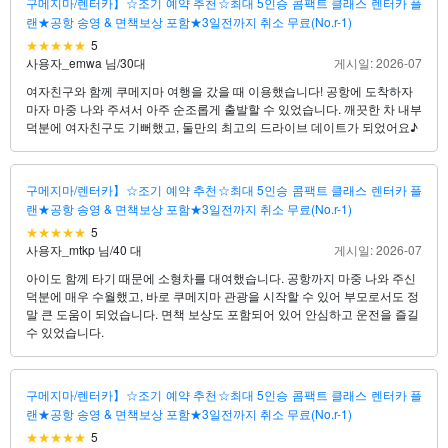
구메지마/렌터카】☆조기 예약 추천☆최대 5인승 콤팩트 클래스 렌터카 플
랜★공항 송영 & 면책보상 포함★3일전까지 취소 무료(No.r-1)
5
사용자_emwa 님
/
30대
게시일: 2026-07
여자친구와 함께 쿠메지마 여행을 갔을 때 이용했습니다! 공항에 도착하자
마자 마중 나와 주셔서 아주 순조롭게 출발할 수 있었습니다. 깨끗한 차 내부
덕분에 여자친구도 기뻐했고, 둘만의 최고의 드라이브 데이트가 되었어요♪
구메지마/렌터카】☆조기 예약 추천☆최대 5인승 콤팩트 클래스 렌터카 플
랜★공항 송영 & 면책보상 포함★3일전까지 취소 무료(No.r-1)
5
사용자_mtkp 님
/
40 대
게시일: 2026-07
아이도 함께 타기 때문에 소형차를 대여했습니다. 공항까지 마중 나와 주신
덕분에 매우 수월했고, 바로 쿠메지마 관광을 시작할 수 있어 부모로서도 정
말 큰 도움이 되었습니다. 면책 보상도 포함되어 있어 안심하고 운전을 즐길
수 있었습니다.
구메지마/렌터카】☆조기 예약 추천☆최대 5인승 콤팩트 클래스 렌터카 플
랜★공항 송영 & 면책보상 포함★3일전까지 취소 무료(No.r-1)
5