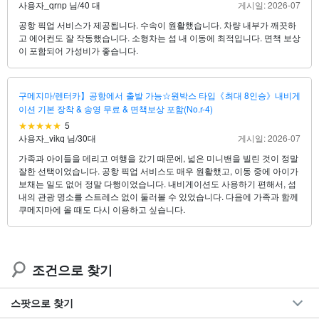
사용자_qrnp 님
/
40 대
게시일: 2026-07
공항 픽업 서비스가 제공됩니다. 수속이 원활했습니다. 차량 내부가 깨끗하
고 에어컨도 잘 작동했습니다. 소형차는 섬 내 이동에 최적입니다. 면책 보상
이 포함되어 가성비가 좋습니다.
구메지마/렌터카】공항에서 출발 가능☆원박스 타입《최대 8인승》내비게
이션 기본 장착 & 송영 무료 & 면책보상 포함(No.r-4)
5
사용자_vikq 님
/
30대
게시일: 2026-07
가족과 아이들을 데리고 여행을 갔기 때문에, 넓은 미니밴을 빌린 것이 정말
잘한 선택이었습니다. 공항 픽업 서비스도 매우 원활했고, 이동 중에 아이가
보채는 일도 없어 정말 다행이었습니다. 내비게이션도 사용하기 편해서, 섬
내의 관광 명소를 스트레스 없이 둘러볼 수 있었습니다. 다음에 가족과 함께
쿠메지마에 올 때도 다시 이용하고 싶습니다.
조건으로 찾기
스팟으로 찾기