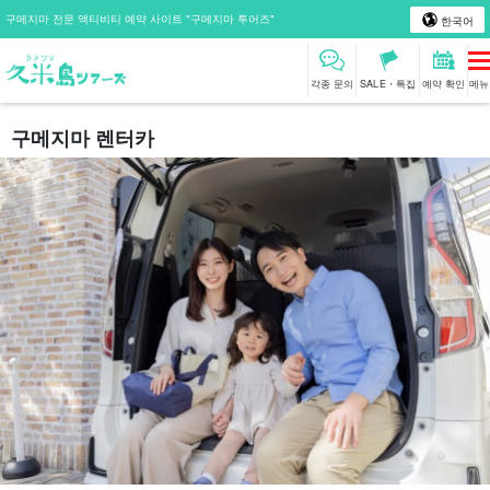
구메지마 전문 액티비티 예약 사이트 "구메지마 투어즈"
한국어
각종 문의
SALE・특집
예약 확인
메뉴
구메지마 렌터카