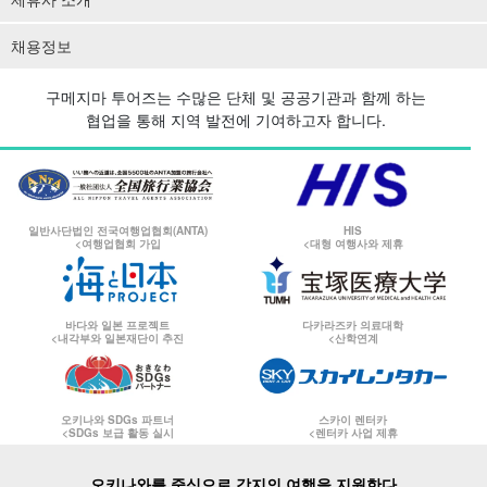
채용정보
구메지마 투어즈는 수많은 단체 및 공공기관과 함께 하는
협업을 통해 지역 발전에 기여하고자 합니다.
일반사단법인 전국여행업협회(ANTA)
HIS
<여행업협회 가입
<대형 여행사와 제휴
바다와 일본 프로젝트
다카라즈카 의료대학
<내각부와 일본재단이 추진
<산학연계
오키나와 SDGs 파트너
스카이 렌터카
<SDGs 보급 활동 실시
<렌터카 사업 제휴
오키나와를 중심으로 각지의 여행을 지원한다