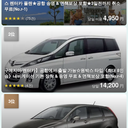
스 렌터카 플랜★공항 송영 & 면책보상 포함★3일전까지 취소
무료(No.r-1)
4,950
(75건)
円
당일 이용
구메지마/렌터카】공항에서 출발 가능☆원박스 타입《최대 8인
승》내비게이션 기본 장착 & 송영 무료 & 면책보상 포함(No.r-4)
14,200
(4건)
円
당일