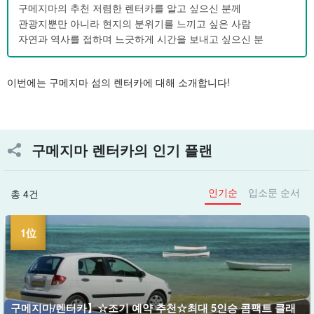
구메지마의 추천 저렴한 렌터카를 알고 싶으신 분께
관광지뿐만 아니라 현지의 분위기를 느끼고 싶은 사람
자연과 역사를 접하며 느긋하게 시간을 보내고 싶으신 분
이번에는 구메지마 섬의 렌터카에 대해 소개합니다!
구메지마 렌터카의 인기 플랜
인기순
입소문 순서
총 4건
구메지마/렌터카】☆조기 예약 추천☆최대 5인승 콤팩트 클래