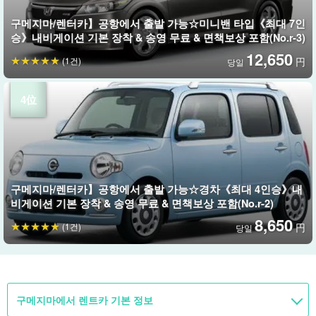
구메지마/렌터카】공항에서 출발 가능☆미니밴 타입《최대 7인
승》내비게이션 기본 장착 & 송영 무료 & 면책보상 포함(No.r-3)
12,650
(1건)
円
당일
구메지마/렌터카】공항에서 출발 가능☆경차《최대 4인승》내
비게이션 기본 장착 & 송영 무료 & 면책보상 포함(No.r-2)
8,650
(1건)
円
당일
구메지마에서 렌트카 기본 정보