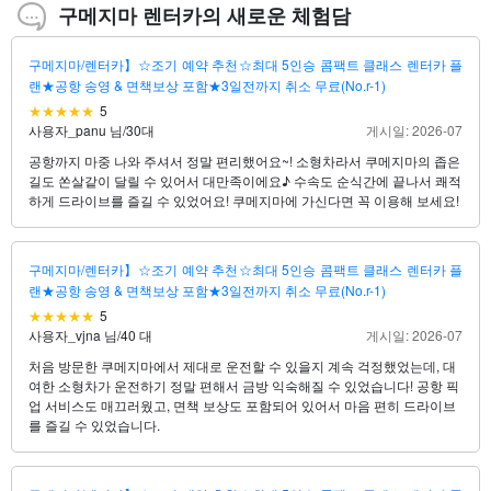
구메지마 렌터카의 새로운 체험담
구메지마/렌터카】☆조기 예약 추천☆최대 5인승 콤팩트 클래스 렌터카 플
랜★공항 송영 & 면책보상 포함★3일전까지 취소 무료(No.r-1)
5
사용자_panu 님
/
30대
게시일: 2026-07
공항까지 마중 나와 주셔서 정말 편리했어요~! 소형차라서 쿠메지마의 좁은
길도 쏜살같이 달릴 수 있어서 대만족이에요♪ 수속도 순식간에 끝나서 쾌적
하게 드라이브를 즐길 수 있었어요! 쿠메지마에 가신다면 꼭 이용해 보세요!
구메지마/렌터카】☆조기 예약 추천☆최대 5인승 콤팩트 클래스 렌터카 플
랜★공항 송영 & 면책보상 포함★3일전까지 취소 무료(No.r-1)
5
사용자_vjna 님
/
40 대
게시일: 2026-07
처음 방문한 쿠메지마에서 제대로 운전할 수 있을지 계속 걱정했었는데, 대
여한 소형차가 운전하기 정말 편해서 금방 익숙해질 수 있었습니다! 공항 픽
업 서비스도 매끄러웠고, 면책 보상도 포함되어 있어서 마음 편히 드라이브
를 즐길 수 있었습니다.